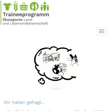
Direkt
zum
Inhalt
Toggl
navig
Wir haben gefragt...